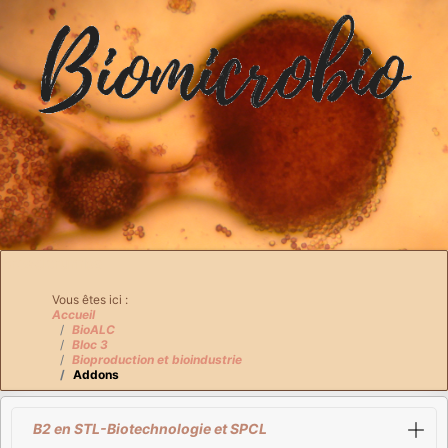
Breadcrumbs
Vous êtes ici :
Accueil
BioALC
Bloc 3
Bioproduction et bioindustrie
Addons
B2 en STL-Biotechnologie et SPCL