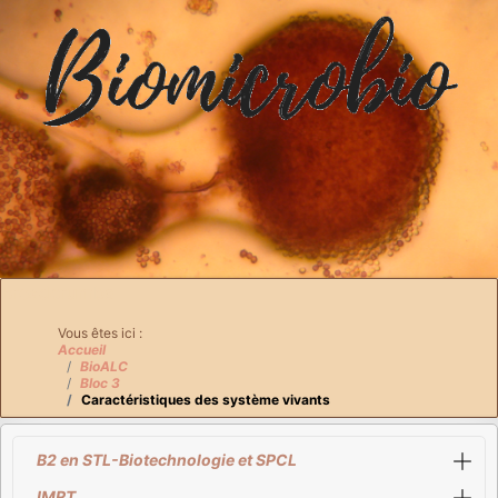
Breadcrumbs
Vous êtes ici :
Accueil
BioALC
Bloc 3
Caractéristiques des système vivants
B2 en STL-Biotechnologie et SPCL
IMRT