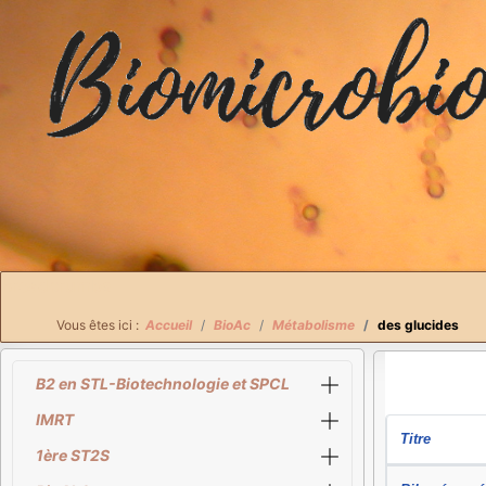
Breadcrumbs
Vous êtes ici :
Accueil
BioAc
Métabolisme
des glucides
B2 en STL-Biotechnologie et SPCL
IMRT
Titre
1ère ST2S
Articles