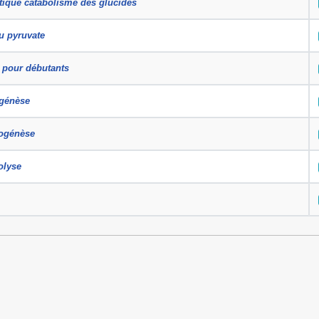
tique catabolisme des glucides
u pyruvate
 pour débutants
génèse
ogénèse
olyse