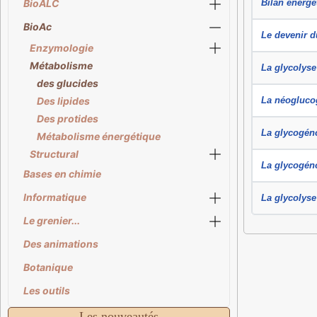
BioALC
Bilan énergé
BioAc
Le devenir d
Enzymologie
Métabolisme
La glycolyse
des glucides
Des lipides
La néogluco
Des protides
La glycogén
Métabolisme énergétique
Structural
La glycogén
Bases en chimie
Informatique
La glycolyse
Le grenier...
Des animations
Botanique
Les outils
Les nouveautés