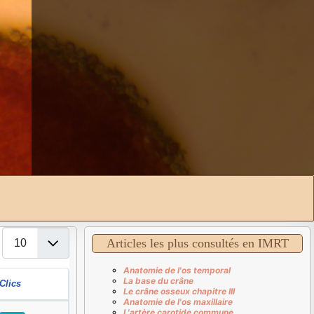
Affichage #
Articles les plus consultés en IMRT
Anatomie de l'os temporal
La base du crâne
Clics
Le crâne osseux chapitre III
Anatomie de l'os maxillaire
L'artère carotide commune