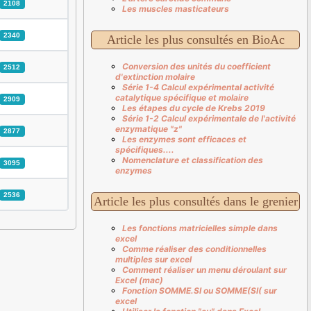
2108
Les muscles masticateurs
2340
Article les plus consultés en BioAc
Conversion des unités du coefficient
2512
d'extinction molaire
Série 1-4 Calcul expérimental activité
catalytique spécifique et molaire
2909
Les étapes du cycle de Krebs 2019
Série 1-2 Calcul expérimentale de l'activité
enzymatique "z"
2877
Les enzymes sont efficaces et
spécifiques....
Nomenclature et classification des
3095
enzymes
2536
Article les plus consultés dans le grenier
Les fonctions matricielles simple dans
excel
Comme réaliser des conditionnelles
multiples sur excel
Comment réaliser un menu déroulant sur
Excel (mac)
Fonction SOMME.SI ou SOMME(SI( sur
excel