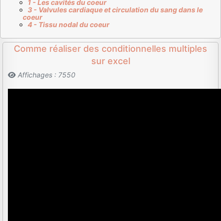
1 - Les cavités du coeur
3 - Valvules cardiaque et circulation du sang dans le
coeur
4 - Tissu nodal du coeur
Comme réaliser des conditionnelles multiples
sur excel
Affichages : 7550