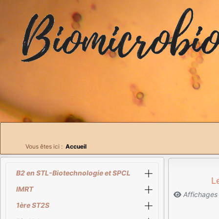
Breadcrumbs
Vous êtes ici :
Accueil
B2 en STL-Biotechnologie et SPCL
L
IMRT
Affichages
1ère ST2S