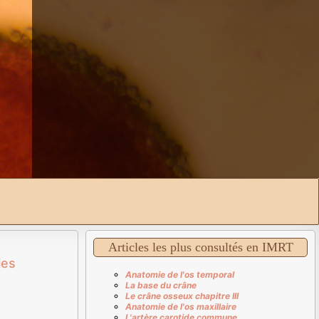
Articles les plus consultés en IMRT
ies
Anatomie de l'os temporal
La base du crâne
Le crâne osseux chapitre III
Anatomie de l'os maxillaire
L'artère carotide commune