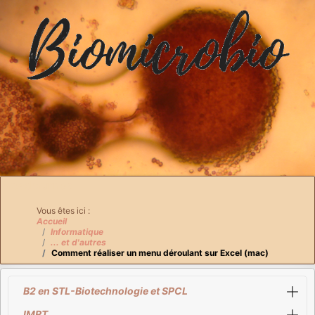
Breadcrumbs
Vous êtes ici :
Accueil
Informatique
... et d'autres
Comment réaliser un menu déroulant sur Excel (mac)
B2 en STL-Biotechnologie et SPCL
IMRT