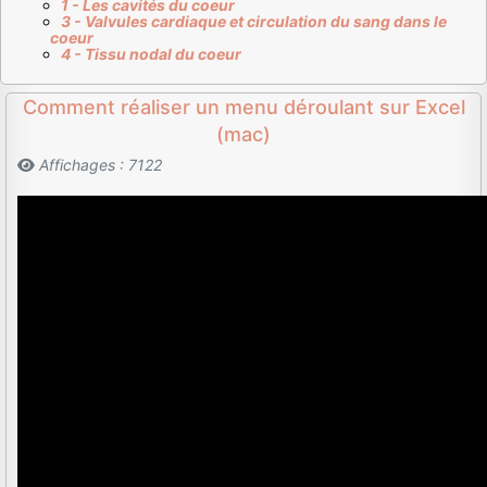
1 - Les cavités du coeur
3 - Valvules cardiaque et circulation du sang dans le
coeur
4 - Tissu nodal du coeur
Comment réaliser un menu déroulant sur Excel
(mac)
Affichages : 7122