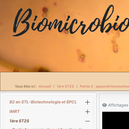
Breadcrumbs
Vous êtes ici :
Accueil
1ère ST2S
Partie 2 : appareil locomoteur
B2 en STL-Biotechnologie et SPCL
Affichages
IMRT
1ère ST2S