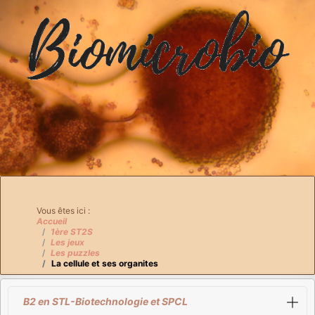
Breadcrumbs
Vous êtes ici :
Accueil
1ère ST2S
Les jeux
Les puzzles
La cellule et ses organites
B2 en STL-Biotechnologie et SPCL