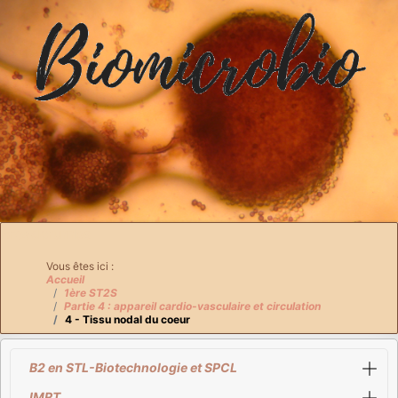
Breadcrumbs
Vous êtes ici :
Accueil
1ère ST2S
Partie 4 : appareil cardio-vasculaire et circulation
4 - Tissu nodal du coeur
B2 en STL-Biotechnologie et SPCL
IMRT