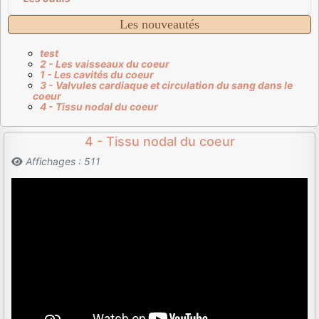
Les nouveautés
test
2 - Les vaisseaux du coeur
1 - Les cavités du coeur
3 - Valvules cardiaque et circulation du sang dans le
coeur
4 - Tissu nodal du coeur
4 - Tissu nodal du coeur
Affichages : 511