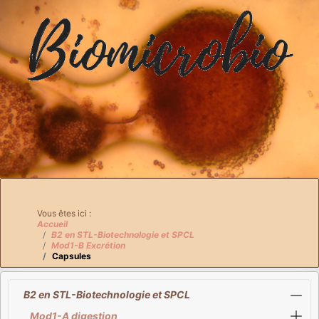
Breadcrumbs
Vous êtes ici :
Accueil
B2 en STL-Biotechnologie et SPCL
Mod1-B Excrétion
Capsules
B2 en STL-Biotechnologie et SPCL
Mod1-A digestion