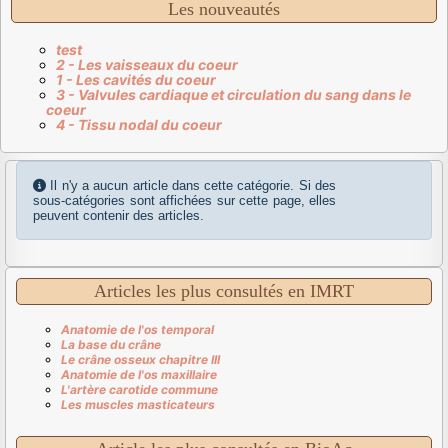
Les nouveautés
test
2 - Les vaisseaux du coeur
1 - Les cavités du coeur
3 - Valvules cardiaque et circulation du sang dans le
coeur
4 - Tissu nodal du coeur
Affichage #
Info
Il n'y a aucun article dans cette catégorie. Si des
sous-catégories sont affichées sur cette page, elles
peuvent contenir des articles.
Articles les plus consultés en IMRT
Anatomie de l'os temporal
La base du crâne
Le crâne osseux chapitre III
Anatomie de l'os maxillaire
L'artère carotide commune
Les muscles masticateurs