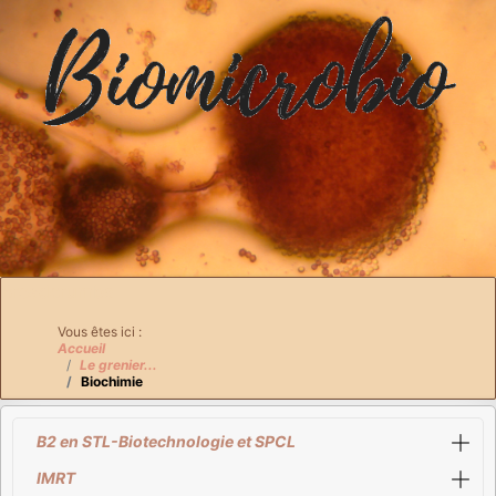
Breadcrumbs
Vous êtes ici :
Accueil
Le grenier...
Biochimie
B2 en STL-Biotechnologie et SPCL
IMRT