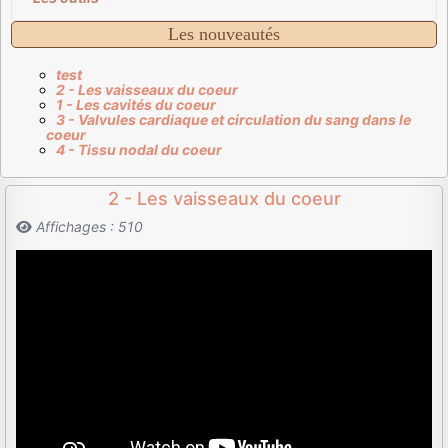
Les nouveautés
test
2 - Les vaisseaux du coeur
1 - Les cavités du coeur
3 - Valvules cardiaque et circulation du sang dans le
coeur
4 - Tissu nodal du coeur
2 - Les vaisseaux du coeur
Affichages : 510