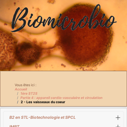
Breadcrumbs
Vous êtes ici :
Accueil
1ère ST2S
Partie 4 : appareil cardio-vasculaire et circulation
2 - Les vaisseaux du coeur
B2 en STL-Biotechnologie et SPCL
IMRT