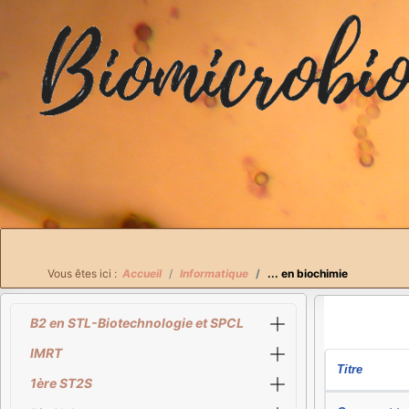
Breadcrumbs
Vous êtes ici :
Accueil
Informatique
... en biochimie
B2 en STL-Biotechnologie et SPCL
IMRT
Titre
1ère ST2S
Articles