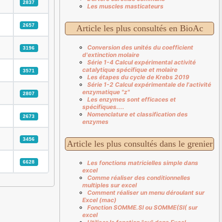
2837
Les muscles masticateurs
2657
Article les plus consultés en BioAc
Conversion des unités du coefficient
3196
d'extinction molaire
Série 1-4 Calcul expérimental activité
catalytique spécifique et molaire
3571
Les étapes du cycle de Krebs 2019
Série 1-2 Calcul expérimentale de l'activité
enzymatique "z"
2807
Les enzymes sont efficaces et
spécifiques....
Nomenclature et classification des
2673
enzymes
3456
Article les plus consultés dans le grenier
Les fonctions matricielles simple dans
6628
excel
Comme réaliser des conditionnelles
multiples sur excel
Comment réaliser un menu déroulant sur
Excel (mac)
Fonction SOMME.SI ou SOMME(SI( sur
excel