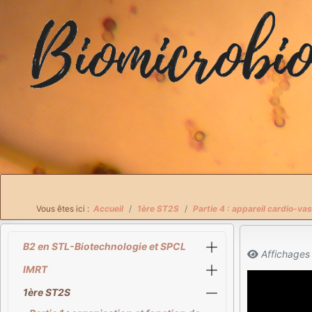
Breadcrumbs
Vous êtes ici :
Accueil
1ère ST2S
Partie 4 : appareil cardio-vas
B2 en STL-Biotechnologie et SPCL
Affichages
IMRT
1ère ST2S