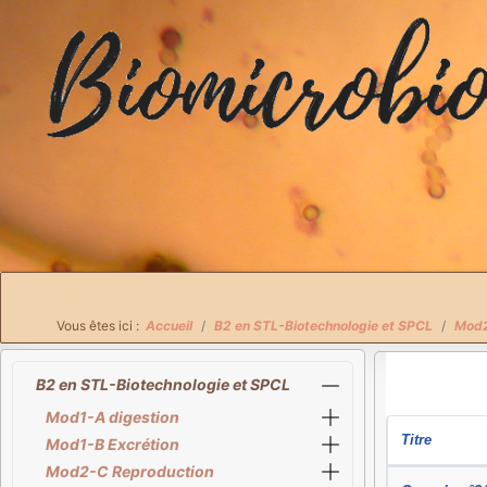
Breadcrumbs
Vous êtes ici :
Accueil
B2 en STL-Biotechnologie et SPCL
Mod2
B2 en STL-Biotechnologie et SPCL
Mod1-A digestion
Titre
Mod1-B Excrétion
Mod2-C Reproduction
Articles