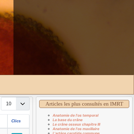
Affichage #
Articles les plus consultés en IMRT
Anatomie de l'os temporal
La base du crâne
Clics
Le crâne osseux chapitre III
Anatomie de l'os maxillaire
L'artère carotide commune