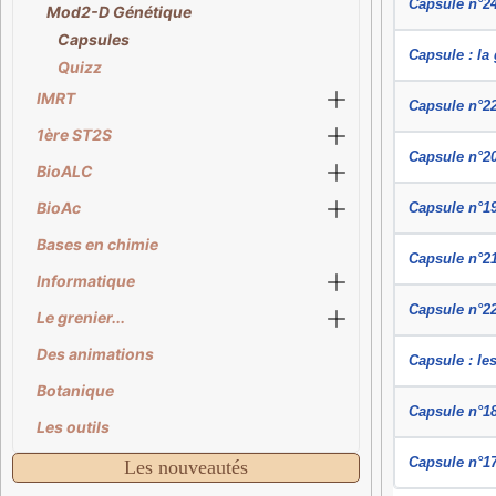
Capsule n°24
Mod2-D Génétique
Capsules
Capsule : l
Quizz
IMRT
Capsule n°22
1ère ST2S
Capsule n°20
BioALC
BioAc
Capsule n°19
Bases en chimie
Capsule n°21
Informatique
Capsule n°22
Le grenier...
Des animations
Capsule : le
Botanique
Capsule n°1
Les outils
Capsule n°1
Les nouveautés