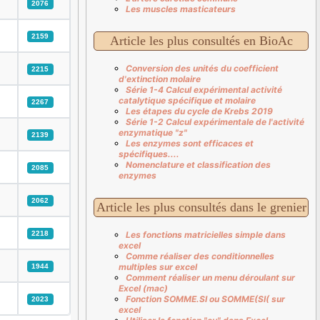
2076
Les muscles masticateurs
2159
Article les plus consultés en BioAc
Conversion des unités du coefficient
2215
d'extinction molaire
Série 1-4 Calcul expérimental activité
catalytique spécifique et molaire
2267
Les étapes du cycle de Krebs 2019
Série 1-2 Calcul expérimentale de l'activité
enzymatique "z"
2139
Les enzymes sont efficaces et
spécifiques....
Nomenclature et classification des
2085
enzymes
2062
Article les plus consultés dans le grenier
Les fonctions matricielles simple dans
2218
excel
Comme réaliser des conditionnelles
multiples sur excel
1944
Comment réaliser un menu déroulant sur
Excel (mac)
Fonction SOMME.SI ou SOMME(SI( sur
2023
excel