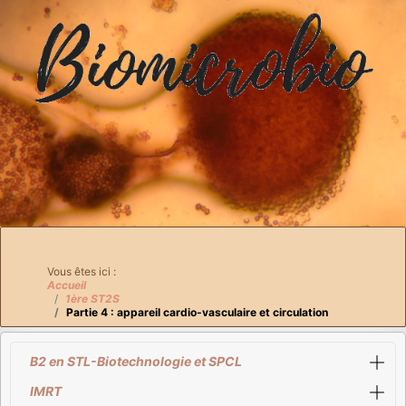
Breadcrumbs
Vous êtes ici :
Accueil
1ère ST2S
Partie 4 : appareil cardio-vasculaire et circulation
B2 en STL-Biotechnologie et SPCL
IMRT