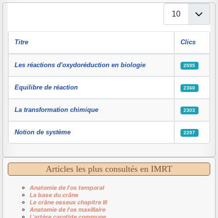
Affichage #
Titre
Clics
Articles
Les réactions d'oxydoréduction en biologie
2595
Equilibre de réaction
2360
La transformation chimique
2303
Notion de système
2297
Articles les plus consultés en IMRT
Anatomie de l'os temporal
La base du crâne
Le crâne osseux chapitre III
Anatomie de l'os maxillaire
L'artère carotide commune