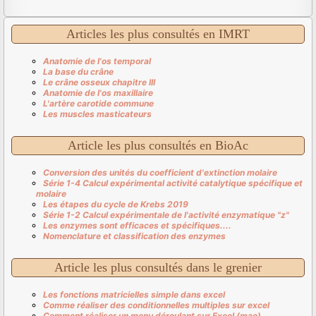
Articles les plus consultés en IMRT
Anatomie de l'os temporal
La base du crâne
Le crâne osseux chapitre III
Anatomie de l'os maxillaire
L'artère carotide commune
Les muscles masticateurs
Article les plus consultés en BioAc
Conversion des unités du coefficient d'extinction molaire
Série 1-4 Calcul expérimental activité catalytique spécifique et
molaire
Les étapes du cycle de Krebs 2019
Série 1-2 Calcul expérimentale de l'activité enzymatique "z"
Les enzymes sont efficaces et spécifiques....
Nomenclature et classification des enzymes
Article les plus consultés dans le grenier
Les fonctions matricielles simple dans excel
Comme réaliser des conditionnelles multiples sur excel
Comment réaliser un menu déroulant sur Excel (mac)