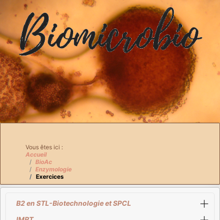
Breadcrumbs
Vous êtes ici :
Accueil
BioAc
Enzymologie
Exercices
B2 en STL-Biotechnologie et SPCL
IMRT