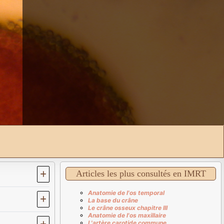
Articles les plus consultés en IMRT
Anatomie de l'os temporal
La base du crâne
Le crâne osseux chapitre III
Anatomie de l'os maxillaire
L'artère carotide commune