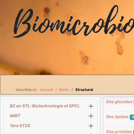
Breadcrumbs
Vous êtes ici :
Accueil
BioAc
Structural
Des glucides
B2 en STL-Biotechnologie et SPCL
IMRT
Des lipides
N
1ère ST2S
Des protides